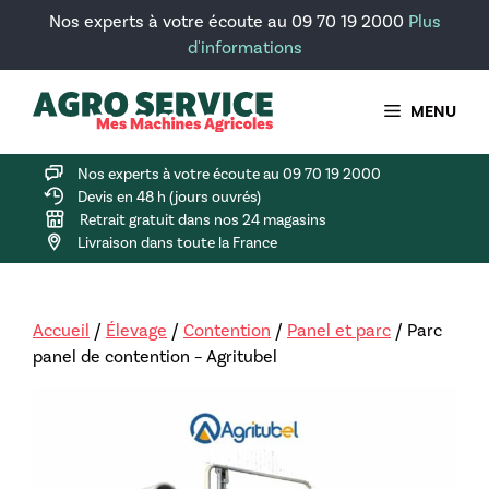
Aller
Nos experts à votre écoute au 09 70 19 2000
Plus
au
d'informations
contenu
MENU
Nos experts à votre écoute au 09 70 19 2000
Devis en 48 h (jours ouvrés)
Retrait gratuit dans nos 24 magasins
Livraison dans toute la France
Accueil
/
Élevage
/
Contention
/
Panel et parc
/ Parc
panel de contention – Agritubel