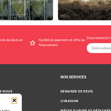
Pour recevoir 
nde de devis en
Facilité de paiement et offre de
financement
NOS SERVICES
S-NOUS
DEMANDE DE DEVIS
CATALOGUES
LIVRAISON
CE 2000
PIÈCES D'USURE ET DÉTACHÉE
 telles