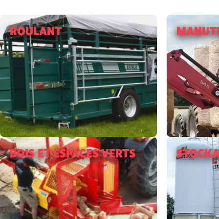
ROULANT
MANUT
BOIS ET ESPACES VERTS
STOCKA