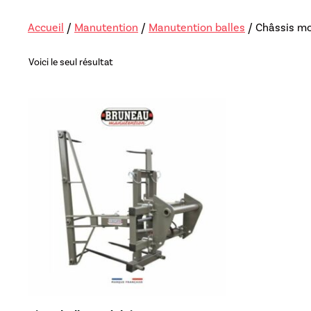
Lève-sac
Accueil
/
Manutention
/
Manutention balles
/ Châssis mo
Repousse fou
Voici le seul résultat