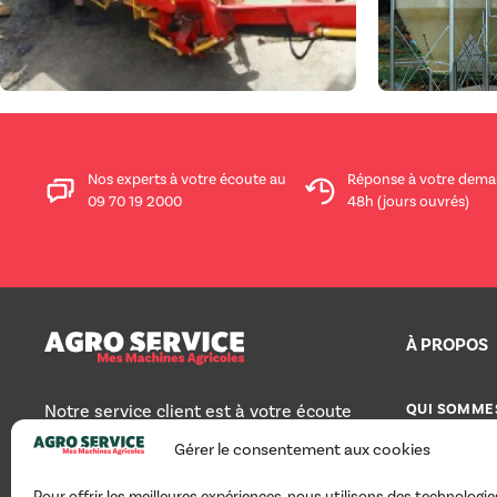
Nos experts à votre écoute au
Réponse à votre dema
09 70 19 2000
48h (jours ouvrés)
À PROPOS
QUI SOMME
Notre service client est à votre écoute
pour toute question au 09 70 19 2000
Gérer le consentement aux cookies
TOUS NOS 
du lundi au vendredi, de 8h30 à 12h30
et de 14h à 18h.
AGRO SERVI
Pour offrir les meilleures expériences, nous utilisons des technologies