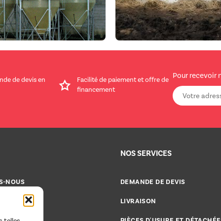
Pour recevoir 
nde de devis en
Facilité de paiement et offre de
financement
NOS SERVICES
S-NOUS
DEMANDE DE DEVIS
CATALOGUES
LIVRAISON
CE 2000
PIÈCES D'USURE ET DÉTACHÉE
 telles