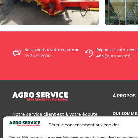
Nos experts à votre écoute au
Réponse à votre dema
09 70 19 2000
48h (jours ouvrés)
À PROPOS
QUI SOMME
Notre service client est à votre écoute
pour toute question au 09 70 19 2000
Gérer le consentement aux cookies
TOUS NOS 
du lundi au vendredi, de 8h30 à 12h30
et de 14h à 18h.
AGRO SERVI
Pour offrir les meilleures expériences, nous utilisons des technologies