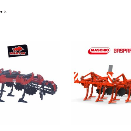
ents
rrage