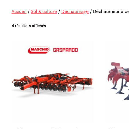
Lève-sac
Accueil
/
Sol & culture
/
Déchaumage
/ Déchaumeur à d
Repousse fou
4 résultats affichés