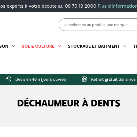
os experts à votre écoute au 09 70 19 2000
Plus d'informatio
Rechercher :
ISON
SOL & CULTURE
STOCKAGE ET BÂTIMENT
T
ts
ention
ée
feuilles
Remorque double essieux
Herse rotative
Godet à grappin
Barrière de prairie
Faucheuse arrière
Cellule intérieure
Combiné de bois
Porte-engi
Microgranu
Devis en 48 h (jours ouvrés)
Retrait gratuit dans no
lique
ge
Godet à terre
Barrière de stabulation
Faucheuse frontale
Container
Fagoteuse
Porte-outil
DÉCHAUMEUR À DENTS
rière
ins
taux
Godet de reprise
Cornadis
Silo déplaçable
Scie & Tapis
ntention
Lève-palettes
Silo galva
Treuil
t malaxeur
Silo polyester