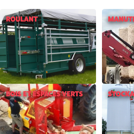
ROULANT
MANUT
BOIS ET ESPACES VERTS
STOCKA