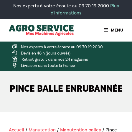
Aller
Nos experts à votre écoute au 09 70 19 2000
Plus
au
d'informations
contenu
MENU
Nos experts à votre écoute au 09 70 19 2000
Devis en 48 h (jours ouvrés)
Retrait gratuit dans nos 24 magasins
Livraison dans toute la France
PINCE BALLE ENRUBANNÉE
Accueil
/
Manutention
/
Manutention balles
/ Pince