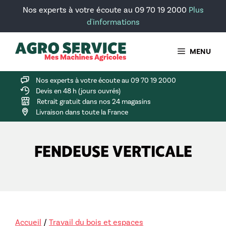
Aller
Nos experts à votre écoute au 09 70 19 2000
Plus
au
d'informations
contenu
MENU
Nos experts à votre écoute au 09 70 19 2000
Devis en 48 h (jours ouvrés)
Retrait gratuit dans nos 24 magasins
Livraison dans toute la France
FENDEUSE VERTICALE
Accueil
/
Travail du bois et espaces