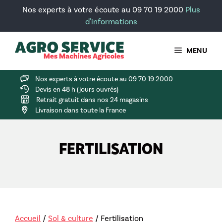
Aller
Nos experts à votre écoute au 09 70 19 2000
Plus
au
d'informations
contenu
MENU
Nos experts à votre écoute au 09 70 19 2000
Devis en 48 h (jours ouvrés)
Retrait gratuit dans nos 24 magasins
Livraison dans toute la France
FERTILISATION
Accueil
/
Sol & culture
/ Fertilisation