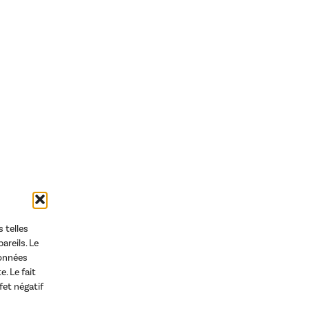
rrage
 telles
areils. Le
données
. Le fait
fet négatif