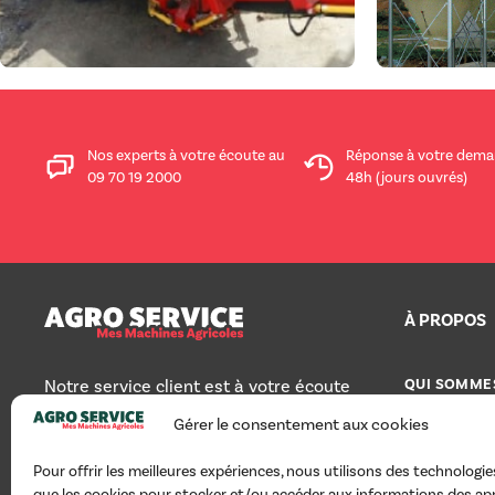
Nos experts à votre écoute au
Réponse à votre dema
09 70 19 2000
48h (jours ouvrés)
À PROPOS
QUI SOMME
Notre service client est à votre écoute
pour toute question au 09 70 19 2000
Gérer le consentement aux cookies
TOUS NOS 
du lundi au vendredi, de 8h30 à 12h30
et de 14h à 18h.
AGRO SERVI
Pour offrir les meilleures expériences, nous utilisons des technologies
que les cookies pour stocker et/ou accéder aux informations des app