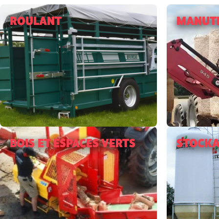
ROULANT
MANUT
BOIS ET ESPACES VERTS
STOCKA