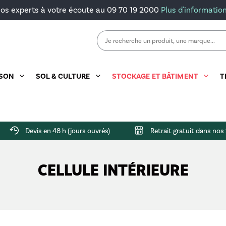
os experts à votre écoute au 09 70 19 2000
Plus d'informatio
Rechercher :
ISON
SOL & CULTURE
STOCKAGE ET BÂTIMENT
T
ts
ention
ée
feuilles
Remorque double essieux
Herse rotative
Godet à grappin
Barrière de prairie
Faucheuse arrière
Cellule intérieure
Combiné de bois
Porte-engi
Microgranu
Devis en 48 h (jours ouvrés)
Retrait gratuit dans no
lique
ge
Godet à terre
Barrière de stabulation
Faucheuse frontale
Container
Fagoteuse
Porte-outil
CELLULE INTÉRIEURE
rière
ins
taux
Godet de reprise
Cornadis
Silo déplaçable
Scie & Tapis
ntention
Lève-palettes
Silo galva
Treuil
t malaxeur
Silo polyester