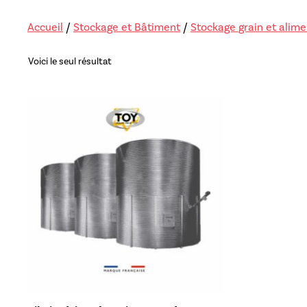
Lève-sac
Accueil
/
Stockage et Bâtiment
/
Stockage grain et alime
Repousse fou
Voici le seul résultat