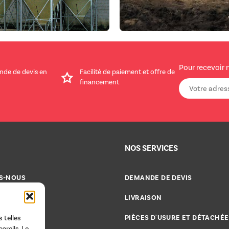
Pour recevoir 
nde de devis en
Facilité de paiement et offre de
financement
NOS SERVICES
S-NOUS
DEMANDE DE DEVIS
CATALOGUES
LIVRAISON
CE 2000
PIÈCES D'USURE ET DÉTACHÉE
 telles
areils. Le