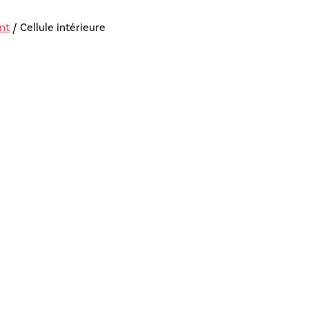
nt
/ Cellule intérieure
rrage