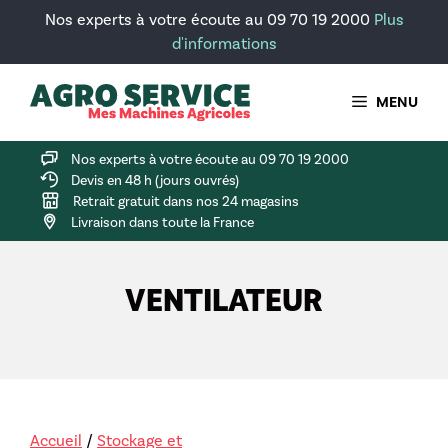
Aller
Nos experts à votre écoute au 09 70 19 2000
Plus
au
d'informations
contenu
MENU
Nos experts à votre écoute au 09 70 19 2000
Devis en 48 h (jours ouvrés)
Retrait gratuit dans nos 24 magasins
Livraison dans toute la France
VENTILATEUR
Accueil
/
Stockage et