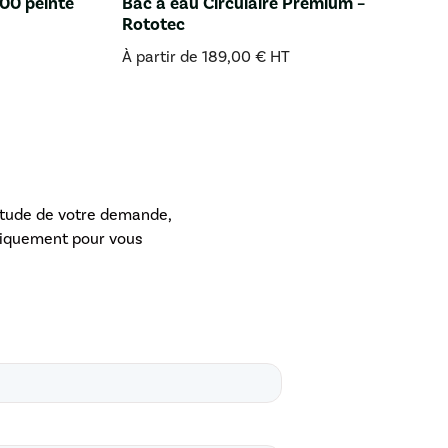
00 peinte
Bac à eau Circulaire Premium –
Rototec
À partir de
189,00
€
HT
étude de votre demande,
uniquement pour vous