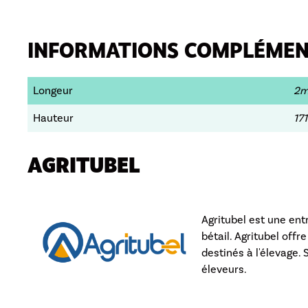
INFORMATIONS COMPLÉMEN
Longeur
2m
Hauteur
17
AGRITUBEL
Agritubel est une ent
bétail. Agritubel off
destinés à l'élevage.
éleveurs.