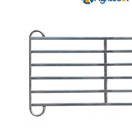
Lève-sac
Repousse fou