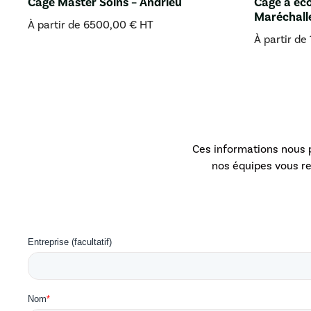
Cage Master Soins – Andrieu
Cage à éc
Maréchall
À partir de
6500,00
€
HT
À partir de
Ces informations nous 
nos équipes vous r
Entreprise (facultatif)
Nom
*