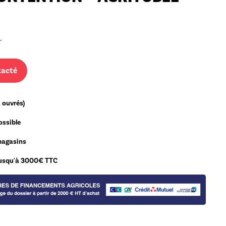
.
tacté
 ouvrés)
ossible
magasins
 jusqu'à 3000€ TTC