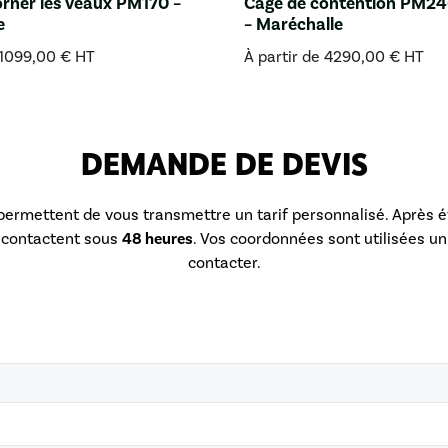
orner les veaux PM170 –
Cage de contention PM24
e
– Maréchalle
1099,00
€
HT
À partir de
4290,00
€
HT
DEMANDE DE DEVIS
permettent de vous transmettre un tarif personnalisé. Après 
econtactent sous
48 heures
. Vos coordonnées sont utilisées 
contacter.