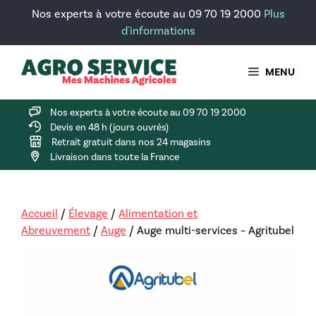
Aller
Nos experts à votre écoute au 09 70 19 2000
Plus
au
d'informations
contenu
MENU
Nos experts à votre écoute au 09 70 19 2000
Devis en 48 h (jours ouvrés)
Retrait gratuit dans nos 24 magasins
Livraison dans toute la France
Accueil
/
Élevage
/
Alimentation et
Abreuvement
/
Auge
/ Auge multi-services – Agritubel