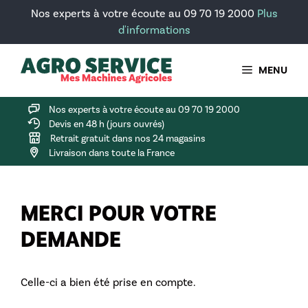
Aller
Nos experts à votre écoute au 09 70 19 2000
Plus
au
d'informations
contenu
MENU
Nos experts à votre écoute au 09 70 19 2000
Devis en 48 h (jours ouvrés)
Retrait gratuit dans nos 24 magasins
Livraison dans toute la France
MERCI POUR VOTRE
DEMANDE
Celle-ci a bien été prise en compte.