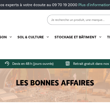
os experts à votre écoute au 09 70 19 2000
Plus d'informatio
Rechercher :
ISON
SOL & CULTURE
STOCKAGE ET BÂTIMENT
T
ts
ention
ée
feuilles
Remorque double essieux
Herse rotative
Godet à grappin
Barrière de prairie
Faucheuse arrière
Cellule intérieure
Combiné de bois
Porte-engi
Microgranu
Devis en 48 h (jours ouvrés)
Retrait gratuit dans no
lique
ge
Godet à terre
Barrière de stabulation
Faucheuse frontale
Container
Fagoteuse
Porte-outil
LES BONNES AFFAIRES
rière
ins
taux
Godet de reprise
Cornadis
Silo déplaçable
Scie & Tapis
ntention
Lève-palettes
Silo galva
Treuil
t malaxeur
Silo polyester