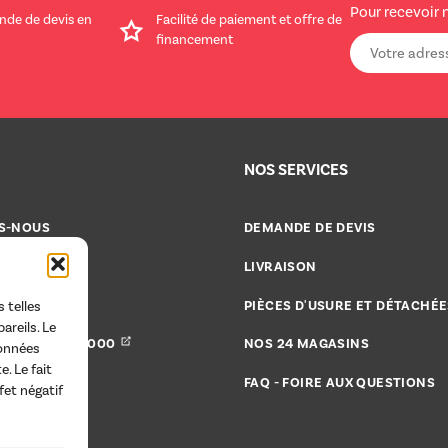
Pour recevoir 
nde de devis en
Facilité de paiement et offre de
financement
NOS SERVICES
S-NOUS
DEMANDE DE DEVIS
CATALOGUES
LIVRAISON
CE 2000
PIÈCES D'USURE ET DÉTACHÉE
 telles
areils. Le
RO SERVICE 2000
NOS 24 MAGASINS
données
. Le fait
ACTER
FAQ - FOIRE AUX QUESTIONS
fet négatif