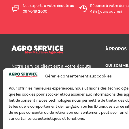
Nos experts à votre écoute au
Réponse à votre dema
09 70 19 2000
48h (jours ouvrés)
À PROPOS
QUI SOMME
Notre service client est à votre écoute
pour toute question au 09 70 19 2000
Gérer le consentement aux cookies
TOUS NOS 
du lundi au vendredi, de 8h30 à 12h30
et de 14h à 18h.
AGRO SERVI
Pour offrir les meilleures expériences, nous utilisons des technologies
que les cookies pour stocker et/ou accéder aux informations des app
GROUPE AG
fait de consentir à ces technologies nous permettra de traiter des 
Facebook
Instagram
SUIVEZ-NOUS SUR
telles que le comportement de navigation ou les ID uniques sur ce site
NOUS CONT
de ne pas consentir ou de retirer son consentement peut avoir un ef
sur certaines caractéristiques et fonctions.