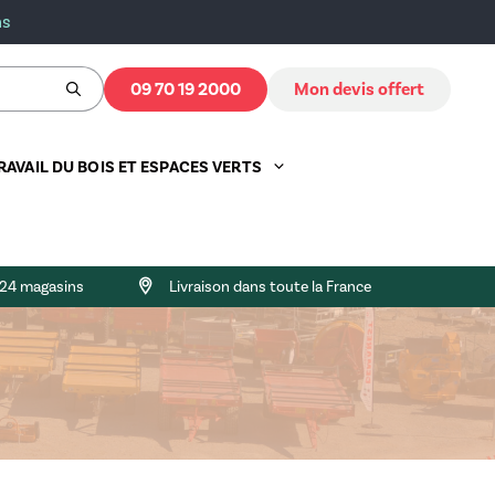
ns
09 70 19 2000
Mon devis offert
RAVAIL DU BOIS ET ESPACES VERTS
ns
leur
Masse arrière
Dérouleuse
Vis de reprise
Fendeuse verticale
Bétaillère
s 24 magasins
Livraison dans toute la France
s
Mélangeuse distributrice
Vis sur chariot
Fendeuse horizontale
Moutonnière
Pailleuse
Van bovin